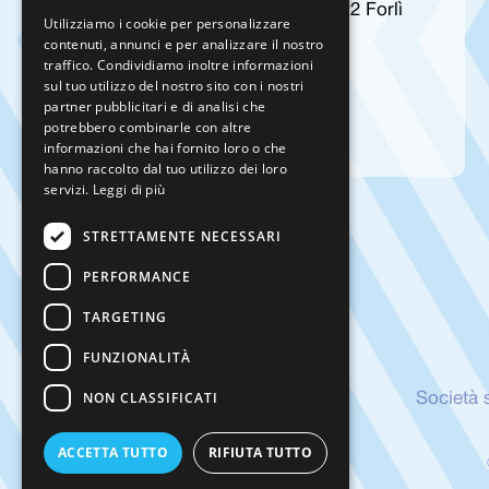
Via Innocenzo Golfarelli, 151, 47122 Forlì
Utilizziamo i cookie per personalizzare
contenuti, annunci e per analizzare il nostro
FC
traffico. Condividiamo inoltre informazioni
info@bullonerieromagna.com
sul tuo utilizzo del nostro sito con i nostri
partner pubblicitari e di analisi che
+39 0543 723240
potrebbero combinarle con altre
informazioni che hai fornito loro o che
hanno raccolto dal tuo utilizzo dei loro
servizi.
Leggi di più
STRETTAMENTE NECESSARI
PERFORMANCE
TARGETING
FUNZIONALITÀ
NON CLASSIFICATI
Società 
ACCETTA TUTTO
RIFIUTA TUTTO