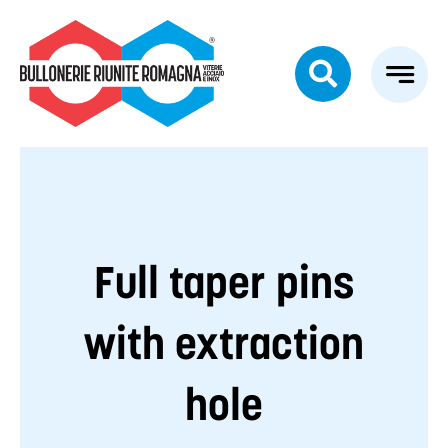
Skip
to
content
Full taper pins
with extraction
hole