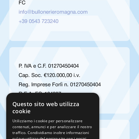
FC
info@bullonerieromagna.com
+39 0543 723240
P. IVA e C.F. 01270450404
Cap. Soc. €120.000,00 i.v.
Reg. Imprese Forlì n. 01270450404
R.E.A. FO-184997
Questo sito web utilizza
cookie
Utilizziamo i cookie per personalizzare
contenuti, annunci e per analizzare il nostro
traffico. Condividiamo inoltre informazioni
sul tuo utilizzo del nostro sito con i nostri
General conditions of sale