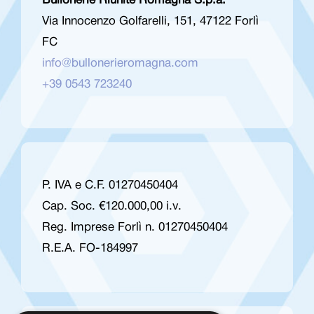
Bullonerie Riunite Romagna S.p.a.
Via Innocenzo Golfarelli, 151, 47122 Forlì
FC
info@bullonerieromagna.com
+39 0543 723240
P. IVA e C.F. 01270450404
Cap. Soc. €120.000,00 i.v.
Reg. Imprese Forlì n. 01270450404
R.E.A. FO-184997