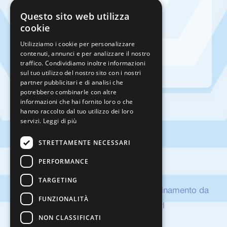
Questo sito web utilizza
cookie
Condizioni generali di vendita
Privacy Policy
Utilizziamo i cookie per personalizzare
contenuti, annunci e per analizzare il nostro
Cookies Policy
traffico. Condividiamo inoltre informazioni
sul tuo utilizzo del nostro sito con i nostri
partner pubblicitari e di analisi che
potrebbero combinarle con altre
informazioni che hai fornito loro o che
hanno raccolto dal tuo utilizzo dei loro
servizi.
Leggi di più
STRETTAMENTE NECESSARI
PERFORMANCE
TARGETING
Società soggetta a direzione e coordinamento da
FUNZIONALITÀ
parte di VIPA HOLDING srl
NON CLASSIFICATI