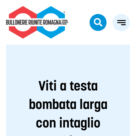
Salta
al
contenuto
Viti a testa
bombata larga
con intaglio