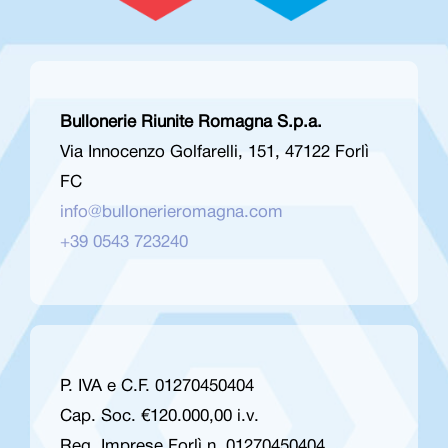
Bullonerie Riunite Romagna S.p.a.
Via Innocenzo Golfarelli, 151, 47122 Forlì
FC
info@bullonerieromagna.com
+39 0543 723240
P. IVA e C.F. 01270450404
Cap. Soc. €120.000,00 i.v.
Reg. Imprese Forlì n. 01270450404